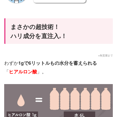
まさかの超技術！
ハリ成分を直注入
！
※
※角質層まで
わずか
1gで6リットルもの水分を蓄えられる
「
」。
ヒアルロン酸