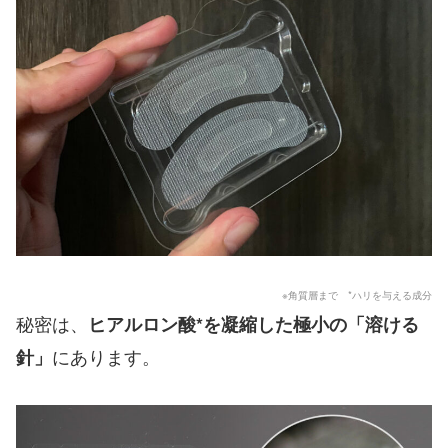
※角質層まで *ハリを与える成分
秘密は、
ヒアルロン酸*を凝縮した極小の「溶ける
にあります。
針」